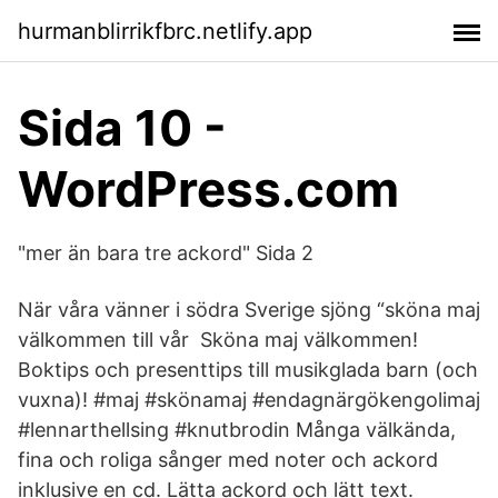
hurmanblirrikfbrc.netlify.app
Sida 10 -
WordPress.com
"mer än bara tre ackord" Sida 2
När våra vänner i södra Sverige sjöng “sköna maj
välkommen till vår Sköna maj välkommen!
Boktips och presenttips till musikglada barn (och
vuxna)! #maj #skönamaj #endagnärgökengolimaj
#lennarthellsing #knutbrodin Många välkända,
fina och roliga sånger med noter och ackord
inklusive en cd. Lätta ackord och lätt text.