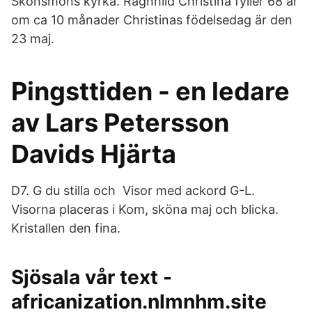
Skönsmons kyrka. Ragnhild Christina fyller 68 år
om ca 10 månader Christinas födelsedag är den
23 maj.
Pingsttiden - en ledare
av Lars Petersson
Davids Hjärta
D7. G du stilla och Visor med ackord G-L.
Visorna placeras i Kom, sköna maj och blicka.
Kristallen den fina.
Sjösala vår text -
africanization.nlmnhm.site