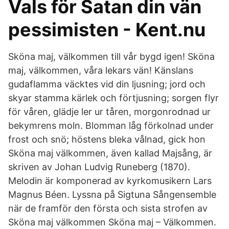
Vals för Satan din vän
pessimisten - Kent.nu
Sköna maj, välkommen till vår bygd igen! Sköna
maj, välkommen, våra lekars vän! Känslans
gudaflamma väcktes vid din ljusning; jord och
skyar stamma kärlek och förtjusning; sorgen flyr
för våren, glädje ler ur tåren, morgonrodnad ur
bekymrens moln. Blomman låg förkolnad under
frost och snö; höstens bleka vålnad, gick hon
Sköna maj välkommen, även kallad Majsång, är
skriven av Johan Ludvig Runeberg (1870).
Melodin är komponerad av kyrkomusikern Lars
Magnus Béen. Lyssna på Sigtuna Sångensemble
när de framför den första och sista strofen av
Sköna maj välkommen Sköna maj – Välkommen.